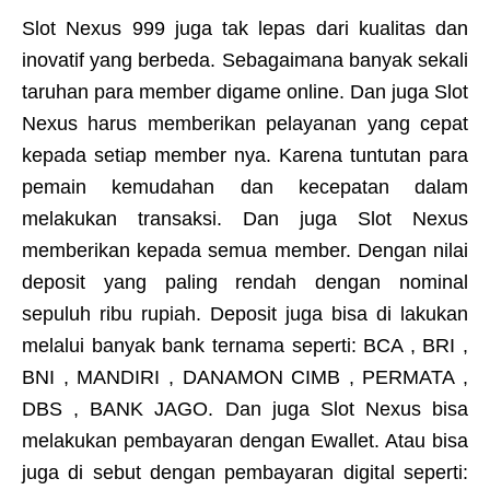
Slot Nexus 999 juga tak lepas dari kualitas dan
inovatif yang berbeda. Sebagaimana banyak sekali
taruhan para member digame online. Dan juga Slot
Nexus harus memberikan pelayanan yang cepat
kepada setiap member nya. Karena tuntutan para
pemain kemudahan dan kecepatan dalam
melakukan transaksi. Dan juga Slot Nexus
memberikan kepada semua member. Dengan nilai
deposit yang paling rendah dengan nominal
sepuluh ribu rupiah. Deposit juga bisa di lakukan
melalui banyak bank ternama seperti: BCA , BRI ,
BNI , MANDIRI , DANAMON CIMB , PERMATA ,
DBS , BANK JAGO. Dan juga Slot Nexus bisa
melakukan pembayaran dengan Ewallet. Atau bisa
juga di sebut dengan pembayaran digital seperti: