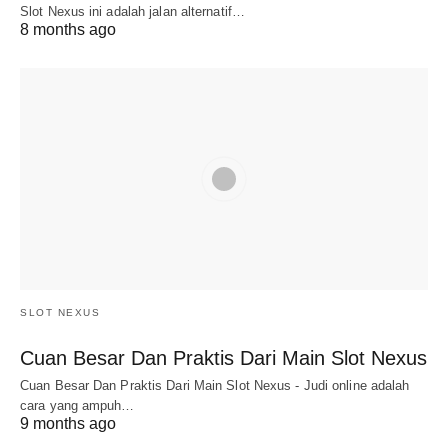
Slot Nexus ini adalah jalan alternatif…
8 months ago
SLOT NEXUS
Cuan Besar Dan Praktis Dari Main Slot Nexus
Cuan Besar Dan Praktis Dari Main Slot Nexus - Judi online adalah
cara yang ampuh…
9 months ago