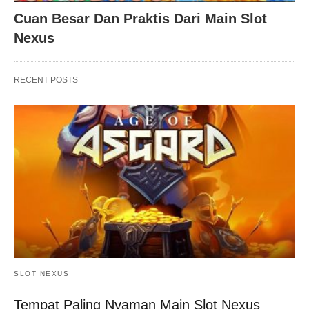
Cuan Besar Dan Praktis Dari Main Slot
Nexus
RECENT POSTS
SLOT NEXUS
Tempat Paling Nyaman Main Slot Nexus