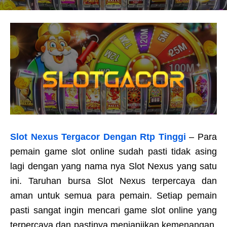
Slot Nexus Tergacor Dengan Rtp Tinggi
– Para
pemain game slot online sudah pasti tidak asing
lagi dengan yang nama nya Slot Nexus yang satu
ini. Taruhan bursa Slot Nexus terpercaya dan
aman untuk semua para pemain. Setiap pemain
pasti sangat ingin mencari game slot online yang
terpercaya dan pastinya menjanjikan kemenangan.