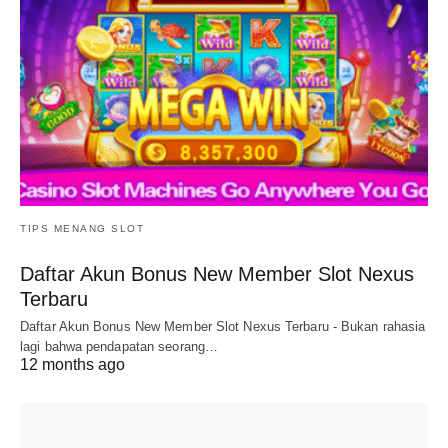
TIPS MENANG SLOT
Daftar Akun Bonus New Member Slot Nexus
Terbaru
Daftar Akun Bonus New Member Slot Nexus Terbaru - Bukan rahasia
lagi bahwa pendapatan seorang…
12 months ago