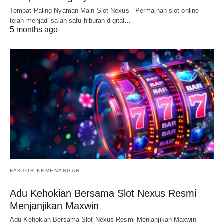
Tempat Paling Nyaman Main Slot Nexus - Permainan slot online
telah menjadi salah satu hiburan digital…
5 months ago
FAKTOR KEMENANGAN
Adu Kehokian Bersama Slot Nexus Resmi
Menjanjikan Maxwin
Adu Kehokian Bersama Slot Nexus Resmi Menjanjikan Maxwin -