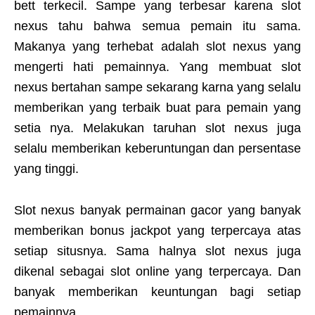
bett terkecil. Sampe yang terbesar karena slot
nexus tahu bahwa semua pemain itu sama.
Makanya yang terhebat adalah slot nexus yang
mengerti hati pemainnya. Yang membuat slot
nexus bertahan sampe sekarang karna yang selalu
memberikan yang terbaik buat para pemain yang
setia nya. Melakukan taruhan slot nexus juga
selalu memberikan keberuntungan dan persentase
yang tinggi.
Slot nexus banyak permainan gacor yang banyak
memberikan bonus jackpot yang terpercaya atas
setiap situsnya. Sama halnya slot nexus juga
dikenal sebagai slot online yang terpercaya. Dan
banyak memberikan keuntungan bagi setiap
pemainnya.