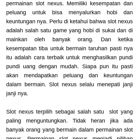
permainan slot nexus. Memiliki kesempatan dan
peluang untuk bisa menyalurkan hobi dan
keuntungan nya. Perlu di ketahui bahwa slot nexus
adalah salah satu game yang hobi di sukai dan di
mainkan oleh banyak orang. Dan ketika
kesempatan tiba untuk bermain taruhan pasti nya
itu adalah cara terbaik untuk menghasilkan pundi
pundi uang dengan mudah. Siapa pun itu pasti
akan mendapatkan peluang dan keuntungan
dalam bermain. Slot nexus selalu menepati janji
janji nya.
Slot nexus terpilih sebagai salah satu slot yang
paling menguntungkan. Tidak heran jika ada
banyak orang yang bermain dalam permainan slot
nexus. Permainan slot nexus menjadi pilihan