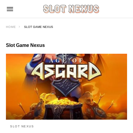
HOME
SLOT GAME NEXUS
Slot Game Nexus
SLOT NEXUS