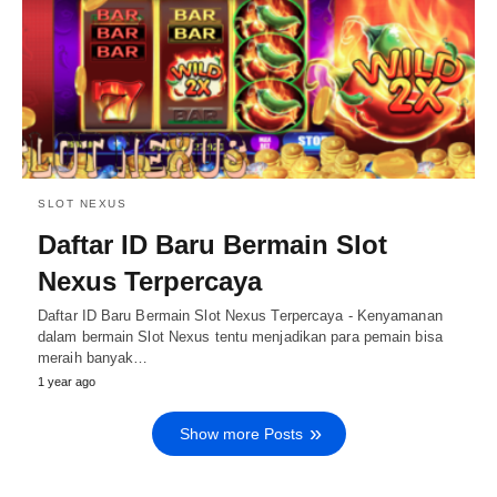
SLOT NEXUS
Daftar ID Baru Bermain Slot
Nexus Terpercaya
Daftar ID Baru Bermain Slot Nexus Terpercaya - Kenyamanan
dalam bermain Slot Nexus tentu menjadikan para pemain bisa
meraih banyak…
1 year ago
Show more Posts