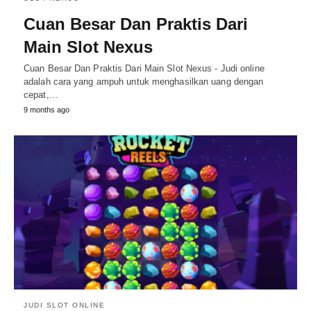
Cuan Besar Dan Praktis Dari
Main Slot Nexus
Cuan Besar Dan Praktis Dari Main Slot Nexus - Judi online
adalah cara yang ampuh untuk menghasilkan uang dengan
cepat,…
9 months ago
JUDI SLOT ONLINE