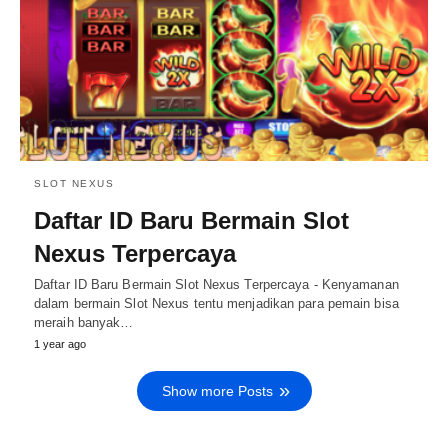
SLOT NEXUS
Daftar ID Baru Bermain Slot
Nexus Terpercaya
Daftar ID Baru Bermain Slot Nexus Terpercaya - Kenyamanan
dalam bermain Slot Nexus tentu menjadikan para pemain bisa
meraih banyak…
1 year ago
Show more Posts