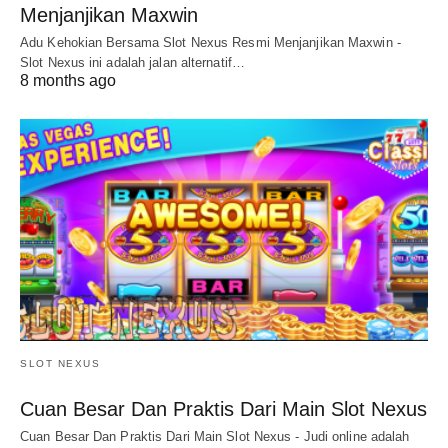
Menjanjikan Maxwin
Adu Kehokian Bersama Slot Nexus Resmi Menjanjikan Maxwin -
Slot Nexus ini adalah jalan alternatif…
8 months ago
SLOT NEXUS
Cuan Besar Dan Praktis Dari Main Slot Nexus
Cuan Besar Dan Praktis Dari Main Slot Nexus - Judi online adalah