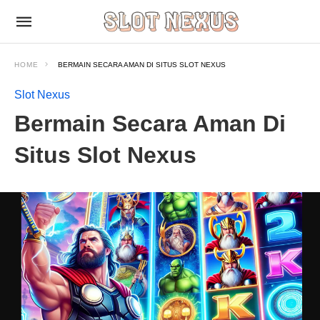
HOME
BERMAIN SECARA AMAN DI SITUS SLOT NEXUS
Slot Nexus
Bermain Secara Aman Di
Situs Slot Nexus