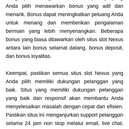
Anda pilih menawarkan bonus yang adil dan
menarik. Bonus dapat meningkatkan peluang Anda
untuk menang dan memberikan pengalaman
bermain yang lebih menyenangkan. Beberapa
bonus yang biasa ditawarkan oleh situs slot Nexus
antara lain bonus selamat datang, bonus deposit,
dan bonus loyalitas.
Keempat, pastikan semua situs slot Nexus yang
Anda pilih memiliki dukungan pelanggan yang
baik. Situs yang memiliki dukungan pelanggan
yang baik dan responsif akan membantu Anda
menyelesaikan masalah dengan cepat dan efisien.
Pastikan situs ini menganjurkan support pelanggan
selama 24 jam non stop melalui email, live chat,