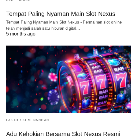
Tempat Paling Nyaman Main Slot Nexus
Tempat Paling Nyaman Main Slot Nexus - Permainan slot online
telah menjadi salah satu hiburan digital…
5 months ago
FAKTOR KEMENANGAN
Adu Kehokian Bersama Slot Nexus Resmi