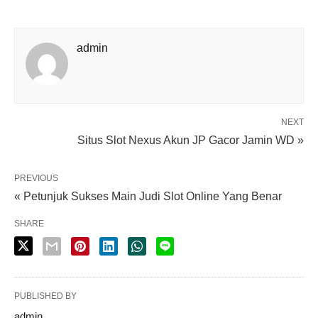
admin
NEXT
Situs Slot Nexus Akun JP Gacor Jamin WD »
PREVIOUS
« Petunjuk Sukses Main Judi Slot Online Yang Benar
SHARE
PUBLISHED BY
admin