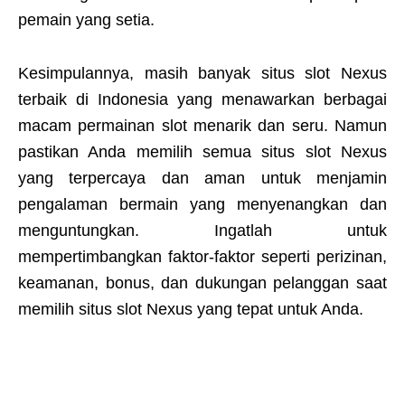
pemain yang setia.
Kesimpulannya, masih banyak situs slot Nexus
terbaik di Indonesia yang menawarkan berbagai
macam permainan slot menarik dan seru. Namun
pastikan Anda memilih semua situs slot Nexus
yang terpercaya dan aman untuk menjamin
pengalaman bermain yang menyenangkan dan
menguntungkan. Ingatlah untuk
mempertimbangkan faktor-faktor seperti perizinan,
keamanan, bonus, dan dukungan pelanggan saat
memilih situs slot Nexus yang tepat untuk Anda.