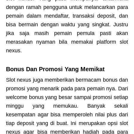
dengan ramah pengguna untuk melancarkan para
pemain dalam mendaftar, transaksi deposit, dan
bisa bermain dengan waktu yang singkat. Justru
jika saja masih pemain pemula pasti akan
merasakan nyaman bila memakai platform slot
nexus.
Bonus Dan Promosi Yang Memikat
Slot nexus juga memberikan bermacam bonus dan
promosi yang menarik pada para pemain nya. Dari
welcome bonus yang besar sampai promosi setiap
minggu yang memukau. Banyak sekali
kesempatan agar bisa memperoleh nilai plus dari
tiap deposit yang di buat. Ini merupakan opsi slot
nexus agar bisa memberikan hadiah pada para