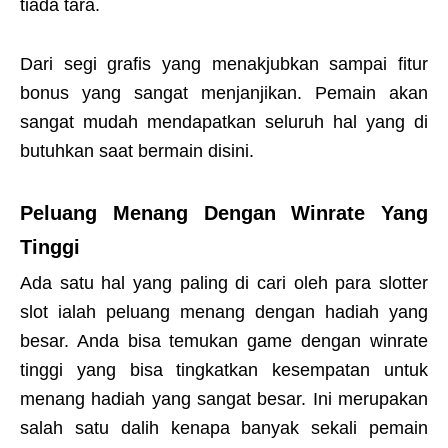
tiada tara.
Dari segi grafis yang menakjubkan sampai fitur
bonus yang sangat menjanjikan. Pemain akan
sangat mudah mendapatkan seluruh hal yang di
butuhkan saat bermain disini.
Peluang Menang Dengan Winrate Yang
Tinggi
Ada satu hal yang paling di cari oleh para slotter
slot ialah peluang menang dengan hadiah yang
besar. Anda bisa temukan game dengan winrate
tinggi yang bisa tingkatkan kesempatan untuk
menang hadiah yang sangat besar. Ini merupakan
salah satu dalih kenapa banyak sekali pemain