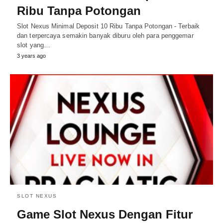
Ribu Tanpa Potongan
Slot Nexus Minimal Deposit 10 Ribu Tanpa Potongan - Terbaik
dan terpercaya semakin banyak diburu oleh para penggemar
slot yang…
3 years ago
SLOT NEXUS
Game Slot Nexus Dengan Fitur