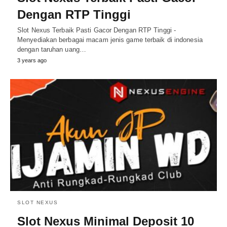
Dengan RTP Tinggi
Slot Nexus Terbaik Pasti Gacor Dengan RTP Tinggi -
Menyediakan berbagai macam jenis game terbaik di indonesia
dengan taruhan uang…
3 years ago
SLOT NEXUS
Slot Nexus Minimal Deposit 10