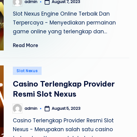
August 7, 2023
admin
-
Posted
Cara
by
Yang
Slot Nexus Engine Online Terbaik Dan
T
Mudah
Terpercaya - Menyediakan permainan
e
Tanpa
game online yang terlengkap dan…
Batas
m
Read More
Maksimal
p
Kemenangan
Setiap
a
Posted
Slot Nexus
Harinya
in
t
Casino Terlengkap Provider
Resmi Slot Nexus
M
a
August 5, 2023
admin
Posted
by
in
Casino Terlengkap Provider Resmi Slot
Nexus - Merupakan salah satu casino
S