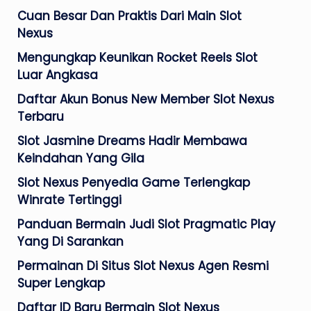
Cuan Besar Dan Praktis Dari Main Slot
Nexus
Mengungkap Keunikan Rocket Reels Slot
Luar Angkasa
Daftar Akun Bonus New Member Slot Nexus
Terbaru
Slot Jasmine Dreams Hadir Membawa
Keindahan Yang Gila
Slot Nexus Penyedia Game Terlengkap
Winrate Tertinggi
Panduan Bermain Judi Slot Pragmatic Play
Yang Di Sarankan
Permainan Di Situs Slot Nexus Agen Resmi
Super Lengkap
Daftar ID Baru Bermain Slot Nexus