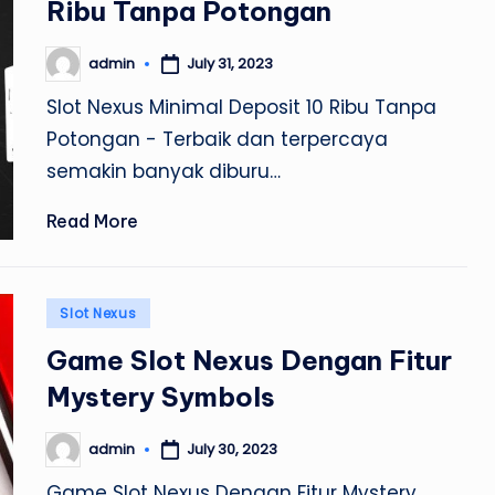
Ribu Tanpa Potongan
il
S
July 31, 2023
admin
Posted
by
e
Slot Nexus Minimal Deposit 10 Ribu Tanpa
Potongan - Terbaik dan terpercaya
ri
semakin banyak diburu…
n
Read More
g
M
Posted
Slot Nexus
e
in
Game Slot Nexus Dengan Fitur
n
Mystery Symbols
a
July 30, 2023
admin
Posted
by
n
Game Slot Nexus Dengan Fitur Mystery