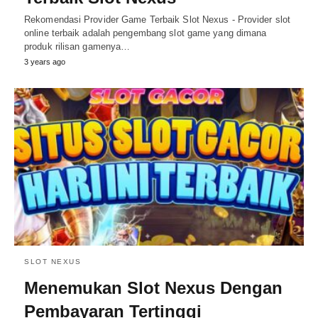
Rekomendasi Provider Game Terbaik Slot Nexus - Provider slot
online terbaik adalah pengembang slot game yang dimana
produk rilisan gamenya…
3 years ago
SLOT NEXUS
Menemukan Slot Nexus Dengan
Pembayaran Tertinggi