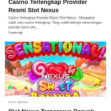
Casino Terlengkap Provider
Resmi Slot Nexus
Casino Terlengkap Provider Resmi Slot Nexus - Merupakan
salah satu casino terlengkap. Yang sudah bekerja sama dengan
provider resmi slot…
3 years ago
SLOT NEXUS