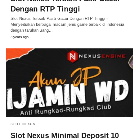
Dengan RTP Tinggi
Slot Nexus Terbaik Pasti Gacor Dengan RTP Tinggi -
Menyediakan berbagai macam jenis game terbaik di indonesia
dengan taruhan uang…
3 years ago
SLOT NEXUS
Slot Nexus Minimal Deposit 10