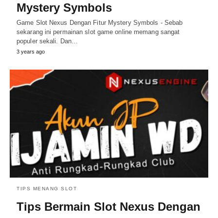
Mystery Symbols
Game Slot Nexus Dengan Fitur Mystery Symbols - Sebab
sekarang ini permainan slot game online memang sangat
populer sekali. Dan…
3 years ago
TIPS MENANG SLOT
Tips Bermain Slot Nexus Dengan